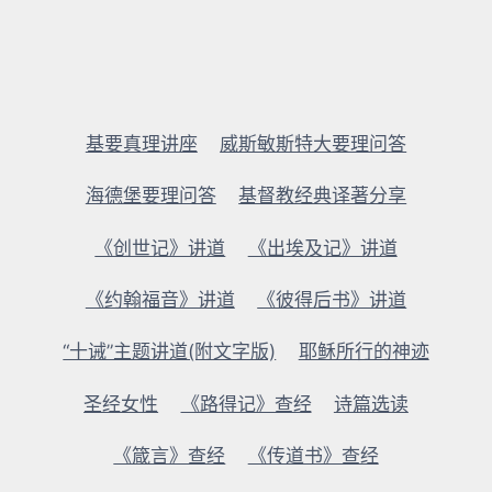
基要真理讲座
威斯敏斯特大要理问答
海德堡要理问答
基督教经典译著分享
《创世记》讲道
《出埃及记》讲道
《约翰福音》讲道
《彼得后书》讲道
“十诫”主题讲道(附文字版)
耶稣所行的神迹
圣经女性
《路得记》查经
诗篇选读
《箴言》查经
《传道书》查经