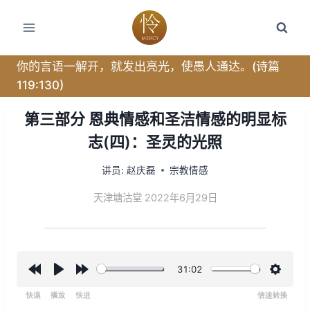
跳
转
到
内
你的言语一解开，就发出亮光，使愚人通达。(诗篇
容
119:130)
第三部分 恩典情感和圣洁情感的明显标
志(四)：圣灵的光照
讲员:
赵庆磊
宗教情感
天津塘沽堂 2022年6月29日
31:02
R
P
F
设
e
l
o
置