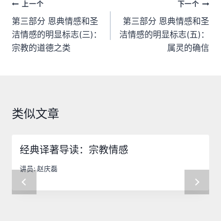
文
上一个
下一个
章
第三部分 恩典情感和圣
第三部分 恩典情感和圣
洁情感的明显标志(三)：
洁情感的明显标志(五)：
导
宗教的道德之类
属灵的确信
航
类似文章
经典译著导读：宗教情感
讲员:
赵庆磊