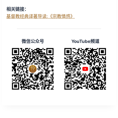
w
a
r
相关链接：
i
y
w
基督教经典译著导读:《宗教情感》
n
a
d
r
1
d
微信公众号
YouTube频道
5
1
s
5
s