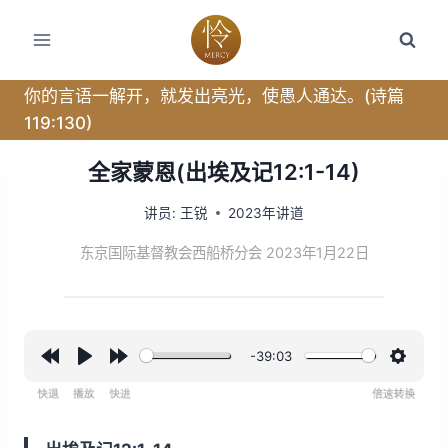
跳
转
到
内
你的言语一解开，就发出亮光，使愚人通达。(诗篇
容
119:130)
全家蒙恩(出埃及记12:1-14)
讲员:
王锐
2023年讲道
东京国际基督教会西船桥分会 2023年1月22日
-39:03
R
P
F
设
e
l
o
置
w
a
r