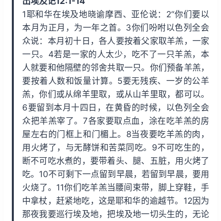
出埃及记12:1-14
i
y
w
1耶和华在埃及地晓谕摩西、亚伦说：2“你们要以
n
a
本月为正月，为一年之首。3你们吩咐以色列全会
d
r
众说：本月初十日，各人要按着父家取羊羔，一家
1
d
一只。4若是一家的人太少，吃不了一只羊羔，本
5
1
人就要和他隔壁的邻舍共取一只。你们预备羊羔，
s
5
要按着人数和饭量计算。5要无残疾、一岁的公羊
s
羔，你们或从绵羊里取，或从山羊里取，都可以。
6要留到本月十四日，在黄昏的时候，以色列全会
众把羊羔宰了。7各家要取点血，涂在吃羊羔的房
屋左右的门框上和门楣上。8当夜要吃羊羔的肉，
用火烤了，与无酵饼和苦菜同吃。9不可吃生的，
断不可吃水煮的，要带着头、腿、五脏，用火烤了
吃。10不可剩下一点留到早晨，若留到早晨，要用
火烧了。11你们吃羊羔当腰间束带，脚上穿鞋，手
中拿杖，赶紧地吃，这是耶和华的逾越节。12因为
那夜我要巡行埃及地，把埃及地一切头生的，无论