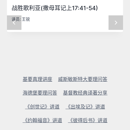
战胜歌利亚(撒母耳记上17:41-54)
讲员:
王锐
基要真理讲座
威斯敏斯特大要理问答
海德堡要理问答
基督教经典译著分享
《创世记》讲道
《出埃及记》讲道
《约翰福音》讲道
《彼得后书》讲道