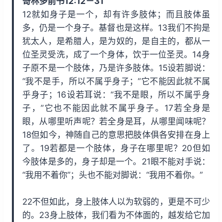
哥林多前书12:12－31
i
y
w
12就如身子是一个，却有许多肢体；而且肢体虽
n
a
多，仍是一个身子。基督也是这样。13我们不拘是
d
r
犹太人，是希腊人，是为奴的，是自主的，都从一
1
d
位圣灵受洗，成了一个身体，饮于一位圣灵。14身
5
1
子原不是一个肢体，乃是许多肢体。15设若脚说：
s
5
“我不是手，所以不属乎身子；”它不能因此就不属
s
乎身子；16设若耳说：“我不是眼，所以不属乎身
子，”它也不能因此就不属乎身子。17若全身是
眼，从哪里听声呢？若全身是耳，从哪里闻味呢？
18但如今，神随自己的意思把肢体俱各安排在身上
了。19若都是一个肢体，身子在哪里呢？20但如
今肢体是多的，身子却是一个。21眼不能对手说：
“我用不着你”；头也不能对脚说：“我用不着你。”
22不但如此，身上肢体人以为软弱的，更是不可少
的。23身上肢体，我们看为不体面的，越发给它加