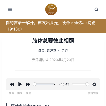
跳
转
到
内
你的言语一解开，就发出亮光，使愚人通达。(诗篇
容
119:130)
肢体总要彼此相顾
讲员:
赵建立
讲道
天津塘沽堂 2023年4月23日
-45:45
R
P
F
设
e
l
o
置
w
a
r