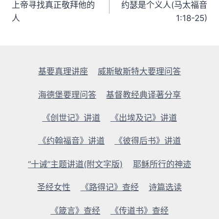
章
上帝寻找真正敬拜他的
约瑟是个义人(马太福音
人
1:18-25)
导
航
基要真理讲座
威斯敏斯特大要理问答
海德堡要理问答
基督教经典译著分享
《创世记》讲道
《出埃及记》讲道
《约翰福音》讲道
《彼得后书》讲道
“十诫”主题讲道(附文字版)
耶稣所行的神迹
圣经女性
《路得记》查经
诗篇选读
《箴言》查经
《传道书》查经