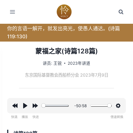
跳
转
到
内
你的言语一解开，就发出亮光，使愚人通达。(诗篇
容
119:130)
蒙福之家(诗篇128篇)
讲员:
王锐
2023年讲道
东京国际基督教会西船桥分会 2023年7月9日
-50:58
R
P
F
设
e
l
o
置
w
a
r