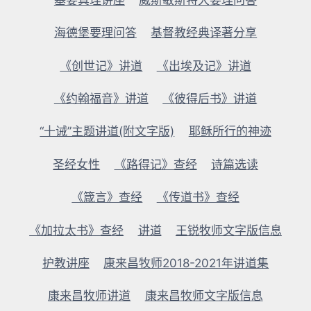
基要真理讲座
威斯敏斯特大要理问答
海德堡要理问答
基督教经典译著分享
《创世记》讲道
《出埃及记》讲道
《约翰福音》讲道
《彼得后书》讲道
“十诫”主题讲道(附文字版)
耶稣所行的神迹
圣经女性
《路得记》查经
诗篇选读
《箴言》查经
《传道书》查经
《加拉太书》查经
讲道
王锐牧师文字版信息
护教讲座
康来昌牧师2018-2021年讲道集
康来昌牧师讲道
康来昌牧师文字版信息