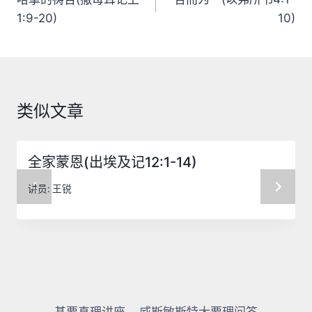
章
1:9-20)
10)
导
航
类似文章
全家蒙恩(出埃及记12:1-14)
讲员:
王锐