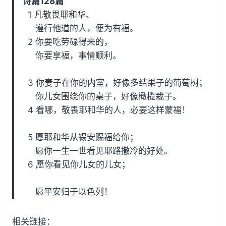
诗篇128篇
i
y
w
1 凡敬畏耶和华、
n
a
遵行他道的人，便为有福。
d
r
2 你要吃劳碌得来的，
1
d
你要享福，事情顺利。
5
1
s
5
3 你妻子在你的内室，好像多结果子的葡萄树；
s
你儿女围绕你的桌子，好像橄榄栽子。
4 看哪，敬畏耶和华的人，必要这样蒙福！
5 愿耶和华从锡安赐福给你；
愿你一生一世看见耶路撒冷的好处。
6 愿你看见你儿女的儿女；
愿平安归于以色列！
相关链接：