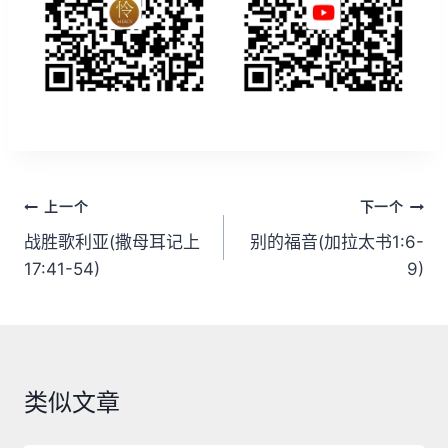
文
上一个
下一个
章
战胜歌利亚(撒母耳记上
别的福音(加拉太书1:6-
17:41-54)
9)
导
航
类似文章