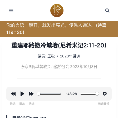
跳
转
到
内
你的言语一解开，就发出亮光，使愚人通达。(诗篇
容
119:130)
重建耶路撒冷城墙(尼希米记2:11-20)
讲员:
王锐
2023年讲道
东京国际基督教会西船桥分会 2023年10月8日
-48:28
R
P
F
设
e
l
o
置
w
a
r