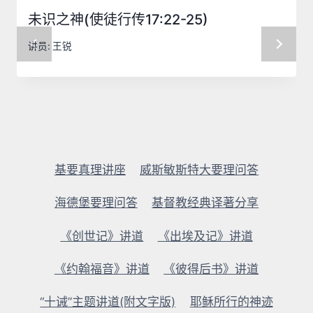
未识之神(使徒行传17:22-25)
讲员:
王锐
基要真理讲座
威斯敏斯特大要理问答
海德堡要理问答
基督教经典译著分享
《创世记》讲道
《出埃及记》讲道
《约翰福音》讲道
《彼得后书》讲道
“十诫”主题讲道(附文字版)
耶稣所行的神迹