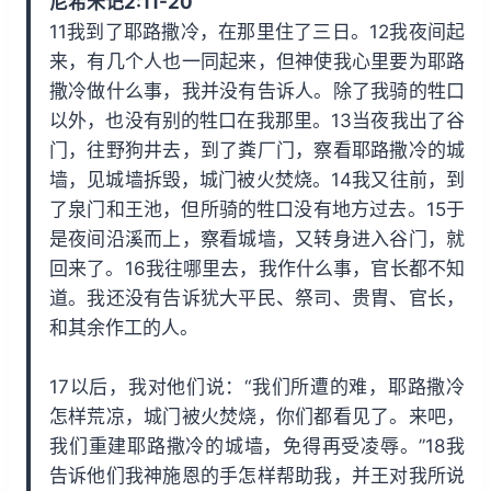
尼希米记2:11-20
i
y
w
11我到了耶路撒冷，在那里住了三日。12我夜间起
n
a
来，有几个人也一同起来，但神使我心里要为耶路
d
r
撒冷做什么事，我并没有告诉人。除了我骑的牲口
1
d
以外，也没有别的牲口在我那里。13当夜我出了谷
5
1
门，往野狗井去，到了粪厂门，察看耶路撒冷的城
s
5
墙，见城墙拆毁，城门被火焚烧。14我又往前，到
s
了泉门和王池，但所骑的牲口没有地方过去。15于
是夜间沿溪而上，察看城墙，又转身进入谷门，就
回来了。16我往哪里去，我作什么事，官长都不知
道。我还没有告诉犹大平民、祭司、贵胄、官长，
和其余作工的人。
17以后，我对他们说：“我们所遭的难，耶路撒冷
怎样荒凉，城门被火焚烧，你们都看见了。来吧，
我们重建耶路撒冷的城墙，免得再受凌辱。”18我
告诉他们我神施恩的手怎样帮助我，并王对我所说