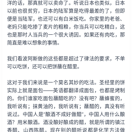
洋的话，那真就可以卖命了。听说日本也类似，日本
以前也很贫穷，日本的陆军算是吃得最差的了，但即
便是当陆军，也还可以有白米饭吃。你家里的老爸、
老妈只能吃掺了麦片的粗粮，你当兵可以吃精白，这
也是那时人当兵的一个很大诱因。如果还有肉吃，那
简直是难以想象的事情。
我们看波阿斯做的这些都是超过了律法的要求，不单
可以吃饼，还可以把饼蘸在醋里。
这对于我们来说是一个莫名其妙的吃法。圣经里的饼
实际上就是面包——英语都翻译成面包，也都是烤制
的。你们谁家吃面包蘸醋吃的？没有吧？蘸蜂蜜的，
我听说有；抹黄油的，我听说有；蘸醋的，真没有听
说过。中国人是“酿酒不成好做醋”，中国人用什么酿
酒？用米酿酒。酒没酿好酿成的醋，就是所谓的镇江
香醋、山西陈醋。现在别的醋听说都是化学方法做