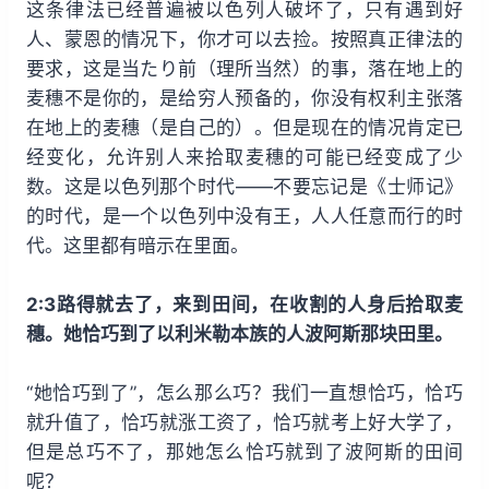
这条律法已经普遍被以色列人破坏了，只有遇到好
人、蒙恩的情况下，你才可以去捡。按照真正律法的
要求，这是当たり前（理所当然）的事，落在地上的
麦穗不是你的，是给穷人预备的，你没有权利主张落
在地上的麦穗（是自己的）。但是现在的情况肯定已
经变化，允许别人来拾取麦穗的可能已经变成了少
数。这是以色列那个时代——不要忘记是《士师记》
的时代，是一个以色列中没有王，人人任意而行的时
代。这里都有暗示在里面。
2:3路得就去了，来到田间，在收割的人身后拾取麦
穗。她恰巧到了以利米勒本族的人波阿斯那块田里。
“她恰巧到了”，怎么那么巧？我们一直想恰巧，恰巧
就升值了，恰巧就涨工资了，恰巧就考上好大学了，
但是总巧不了，那她怎么恰巧就到了波阿斯的田间
呢？