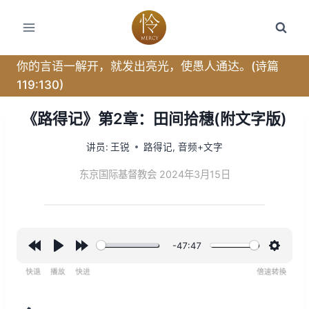
跳
转
到
内
你的言语一解开，就发出亮光，使愚人通达。(诗篇
容
119:130)
《路得记》第2章：田间拾穗(附文字版)
讲员:
王锐
路得记
,
音频+文字
东京国际基督教会 2024年3月15日
-47:47
R
P
F
设
e
l
o
置
w
a
r