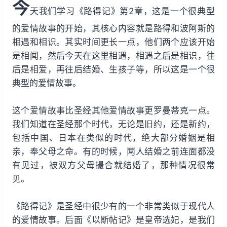
今
i
y
w
天我们学习《路得记》第2章，这是一个很典型
n
a
的爱情故事的开始，其核心内容就是路得和波阿斯的
d
r
相遇和相识。其实时间更长一点，他们两个应该开始
1
d
是相闻，然后今天在这里相遇，相遇之后是相识，往
5
1
后是相爱，再往后结婚、生孩子等，所以这是一个很
s
5
典型的爱情故事。
s
这个爱情故事比圣经其他爱情故事更罗曼蒂克一点。
我们知道在圣经那个时代，无论是旧约，还是新约，
包括中国、日本在类似的时代，绝大部分婚姻是相
亲，奉父母之命。有的时候，两人结婚之前连面都没
有见过，被双方父母撮合就结婚了，那种情况很常
见。
《路得记》是圣经中很少有的一个非常类似于现代人
的爱情故事。后面《以斯帖记》是皇帝选妃，是我们