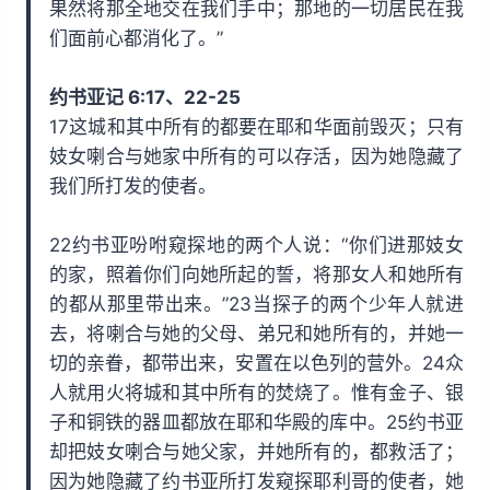
果然将那全地交在我们手中；那地的一切居民在我
们面前心都消化了。”
约书亚记 6:17、22-25
17这城和其中所有的都要在耶和华面前毁灭；只有
妓女喇合与她家中所有的可以存活，因为她隐藏了
我们所打发的使者。
22约书亚吩咐窥探地的两个人说：“你们进那妓女
的家，照着你们向她所起的誓，将那女人和她所有
的都从那里带出来。”23当探子的两个少年人就进
去，将喇合与她的父母、弟兄和她所有的，并她一
切的亲眷，都带出来，安置在以色列的营外。24众
人就用火将城和其中所有的焚烧了。惟有金子、银
子和铜铁的器皿都放在耶和华殿的库中。25约书亚
却把妓女喇合与她父家，并她所有的，都救活了；
因为她隐藏了约书亚所打发窥探耶利哥的使者，她