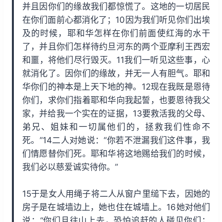
并且因你们的缘故我们都惊慌了。这地的一切居民
在你们面前心都消化了；10因为我们听见你们出埃
及的时候，耶和华怎样在你们前面使红海的水干
了，并且你们怎样待约旦河东的两个亚摩利王西宏
和噩，将他们尽行毁灭。11我们一听见这些事，心
就消化了。因你们的缘故，并无一人有胆气。耶和
华你们的神本是上天下地的神。12现在我既是恩待
你们，求你们指着耶和华向我起誓，也要恩待我父
家，并给我一个实在的证据，13要救活我的父母、
弟兄、姐妹和一切属他们的，拯救我们性命不
死。”14二人对她说：“你若不泄漏我们这件事，我
们情愿替你们死。耶和华将这地赐给我们的时候，
我们必以慈爱诚实待你。”
15于是女人用绳子将二人从窗户里缒下去，因她的
房子是在城墙边上，她也住在城墙上。16她对他们
说：“你们且往山上去，恐怕追赶的人碰见你们；