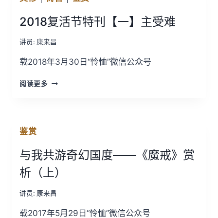
【三】
2018复活节特刊【一】主受难
主
复
活
讲员:
康来昌
载2018年3月30日“怜恤”微信公众号
2018
阅读更多
复
活
节
特
鉴赏
刊
【一】
与我共游奇幻国度——《魔戒》赏
主
受
析（上）
难
讲员:
康来昌
载2017年5月29日“怜恤”微信公众号