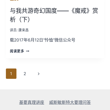
国
与我共游奇幻国度——《魔戒》赏
度
——
析（下）
《魔
戒》
讲员:
康来昌
赏
析
载2017年6月12日“怜恤”微信公众号
（中）
与
阅读更多
我
共
游
奇
页
1
2
幻
面
国
度
导
——
《魔
航
戒》
基要真理讲座
威斯敏斯特大要理问答
赏