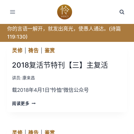
跳
转
到
内
你的言语一解开，就发出亮光，使愚人通达。(诗篇
容
119:130)
灵修
|
祷告
|
鉴赏
2018复活节特刊【三】主复活
讲员:
康来昌
载2018年4月1日“怜恤”微信公众号
2018
阅读更多
复
活
节
特
灵修
|
祷告
|
鉴赏
刊