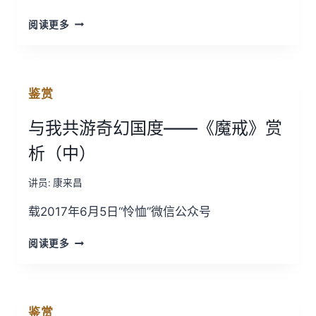
与
阅读更多
我
共
游
奇
鉴赏
幻
国
与我共游奇幻国度——《魔戒》赏
度
——
析（中）
《魔
戒》
讲员:
康来昌
赏
析
载2017年6月5日“怜恤”微信公众号
（上）
与
阅读更多
我
共
游
奇
鉴赏
幻