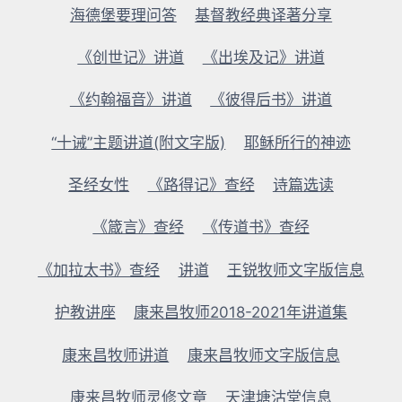
析
海德堡要理问答
基督教经典译著分享
（下）
《创世记》讲道
《出埃及记》讲道
《约翰福音》讲道
《彼得后书》讲道
“十诫”主题讲道(附文字版)
耶稣所行的神迹
圣经女性
《路得记》查经
诗篇选读
《箴言》查经
《传道书》查经
《加拉太书》查经
讲道
王锐牧师文字版信息
护教讲座
康来昌牧师2018-2021年讲道集
康来昌牧师讲道
康来昌牧师文字版信息
康来昌牧师灵修文章
天津塘沽堂信息