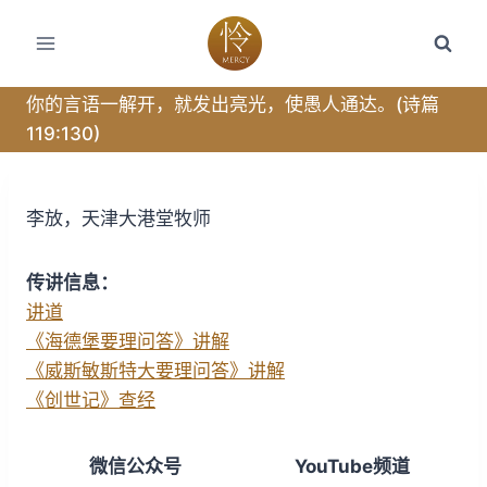
跳
转
到
内
你的言语一解开，就发出亮光，使愚人通达。(诗篇
容
119:130)
李放，天津大港堂牧师
传讲信息：
讲道
《海德堡要理问答》讲解
《威斯敏斯特大要理问答》讲解
《创世记》查经
微信公众号
YouTube频道