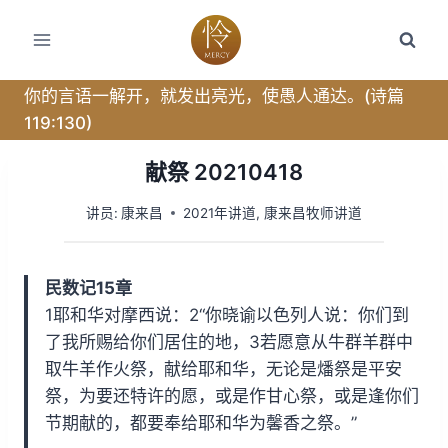
跳
转
到
内
你的言语一解开，就发出亮光，使愚人通达。(诗篇
容
119:130)
献祭 20210418
讲员:
康来昌
2021年讲道
,
康来昌牧师讲道
民数记15章
1耶和华对摩西说：2“你晓谕以色列人说：你们到
了我所赐给你们居住的地，3若愿意从牛群羊群中
取牛羊作火祭，献给耶和华，无论是燔祭是平安
祭，为要还特许的愿，或是作甘心祭，或是逢你们
节期献的，都要奉给耶和华为馨香之祭。”