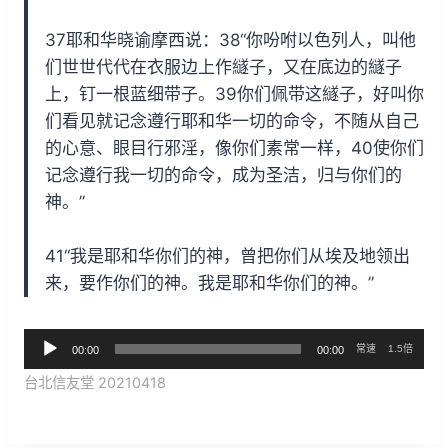
37耶和华晓谕摩西说：38“你吩咐以色列人，叫他
们世世代代在衣服边上作繸子，又在底边的繸子
上，钉一根蓝细带子。39你们佩带这繸子，好叫你
们看见就记念遵行耶和华一切的命令，不随从自己
的心意、眼目行邪淫，像你们素常一样，40使你们
记念遵行我一切的命令，成为圣洁，归与你们的
神。”
41“我是耶和华你们的神，曾把你们从埃及地领出
来，要作你们的神。我是耶和华你们的神。”
音
常速
1.5倍
00:00
00:00
频
台北信友堂 20210418
播
放