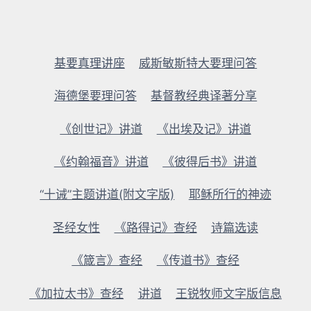
基要真理讲座
威斯敏斯特大要理问答
海德堡要理问答
基督教经典译著分享
《创世记》讲道
《出埃及记》讲道
《约翰福音》讲道
《彼得后书》讲道
“十诫”主题讲道(附文字版)
耶稣所行的神迹
圣经女性
《路得记》查经
诗篇选读
《箴言》查经
《传道书》查经
《加拉太书》查经
讲道
王锐牧师文字版信息