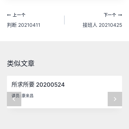
器
文
上一个
下一个
章
判断 20210411
接班人 20210425
导
航
类似文章
所求所要 20200524
讲员:
康来昌