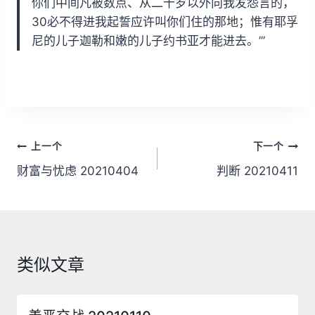
你们中间凡被数点、从二十岁以外向我发怨言的，
30必不得进我起誓应许叫你们住的那地；惟有耶孚
尼的儿子迦勒和嫩的儿子约书亚才能进去。’”
文
上一个
下一个
章
财富与忧虑 20210404
判断 20210411
导
航
类似文章