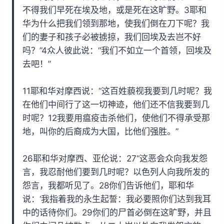
不得我们早死在埃及地，或是死在这旷野。3耶和
华为什么把我们领到那地，使我们倒在刀下呢？我
们的妻子和孩子必被掳掠，我们回埃及去岂不好
吗？”4众人彼此说：“我们不如立一个首领，回埃及
去吧！”
11耶和华对摩西说：“这百姓藐视我要到几时呢？我
在他们中间行了这一切神迹，他们还不信我要到几
时呢？12我要用瘟疫击杀他们，使他们不得承受那
地，叫你的后裔成为大国，比他们强胜。”
26耶和华对摩西、亚伦说：27“这恶会众向我发怨
言，我忍耐他们要到几时呢？以色列人向我所发的
怨言，我都听见了。28你们告诉他们，耶和华
说：‘我指着我的永生起誓：我必要照你们达到我耳
中的话待你们。29你们的尸首必倒在这旷野，并且