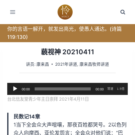
跳
转
到
内
你的言语一解开，就发出亮光，使愚人通达。(诗篇
容
119:130)
藐视神 20210411
讲员:
康来昌
2021年讲道
,
康来昌牧师讲道
音
常速
1.5倍
00:00
00:00
频
台北信友堂青少年主日崇拜 2021年4月11日
播
放
民数记14章
器
1当下全会众大声喧嚷，那夜百姓都哭号。2以色列
众人向摩西、亚伦发怨言；全会众对他们说：“巴