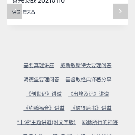
善恶交战 20210110
讲员:
康来昌
基要真理讲座
威斯敏斯特大要理问答
海德堡要理问答
基督教经典译著分享
《创世记》讲道
《出埃及记》讲道
《约翰福音》讲道
《彼得后书》讲道
“十诫”主题讲道(附文字版)
耶稣所行的神迹