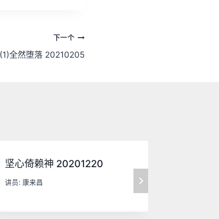
下
箭
头
下一个
键
)全然堕落 20210205
来
增
高
或
降
低
音
量
坚心倚赖神 20201220
因信称义
。
讲员:
康来昌
讲员:
康来