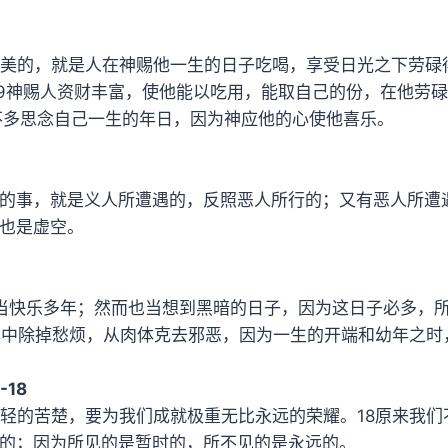
为美的，就是人在神赐他一生的日子吃喝，享受日光之下劳碌
19神赐人资财丰富，使他能以吃用，能取自己的份，在他劳
不多思念自己一生的年日，因为神应他的心使他喜乐。
的事，就是义人所遭遇的，反照恶人所行的；又有恶人所遭
也是虚空。
当快乐多年；然而也当想到黑暗的日子，因为这日子必多，
心中除掉愁烦，从肉体克去邪恶，因为一生的开端和幼年之时
-18
至轻的苦楚，要为我们成就极重无比永远的荣耀。18原来我
的；因为所见的是暂时的，所不见的是永远的。