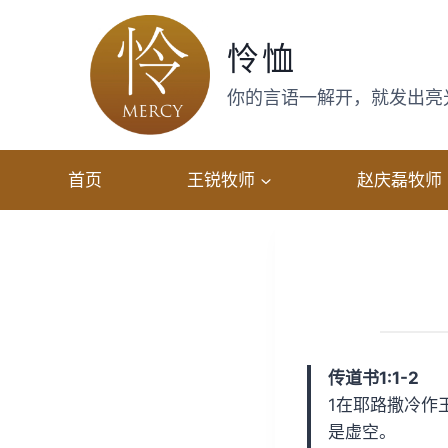
跳
转
怜恤
到
内
你的言语一解开，就发出亮光，
容
首页
王锐牧师
赵庆磊牧师
传道书1:1-2
1在耶路撒冷作
是虚空。