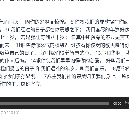
怒气而消灭， 因你的忿怒而惊惶。 8 你将我们的罪孽摆在你
。 9 我们经过的日子都在你震怒之下； 我们度尽的年岁好像
七十岁， 若是强壮可到八十岁； 但其中所矜夸的不过是劳苦
而去。 11谁晓得你怒气的权势？ 谁按着你该受的敬畏晓得你
数算自己的日子， 好叫我们得着智慧的心。 13耶和华啊，
的仆人后悔。 14求你使我们早早饱得你的慈爱， 好叫我们
使我们受苦的日子 和我们遭难的年岁，叫我们喜乐。 16愿你
耀向他们子孙显明。 17愿主我们神的荣美归于我们身上。 
所作的工，愿你坚立。
常
00:00
0210131