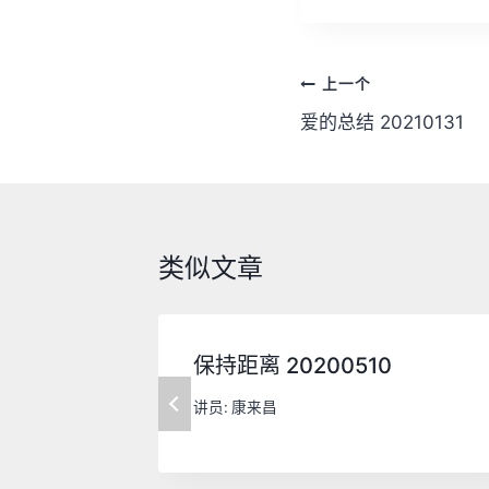
器
文
上一个
章
爱的总结 20210131
导
航
类似文章
保持距离 20200510
讲员:
康来昌