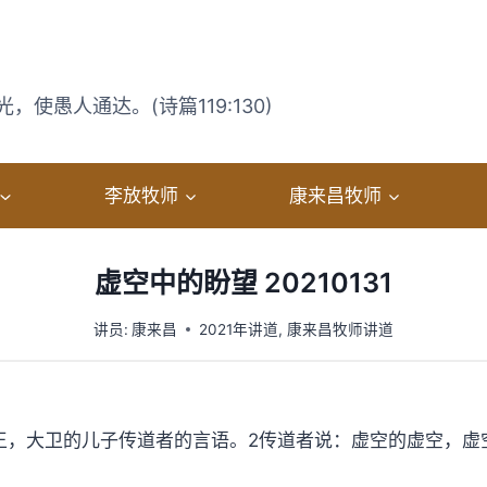
使愚人通达。(诗篇119:130)
李放牧师
康来昌牧师
虚空中的盼望 20210131
讲员:
康来昌
2021年讲道
,
康来昌牧师讲道
王，大卫的儿子传道者的言语。2传道者说：虚空的虚空，虚