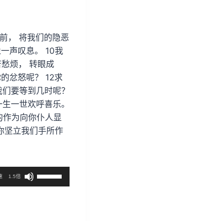
面前， 将我们的隐恶
一声叹息。 10我
愁烦， 转眼成
的忿怒呢？ 12求
我们要等到几时呢？
一生一世欢呼喜乐。
的作为向你仆人显
愿你坚立我们手所作
使
速
1.5倍
用
上
/