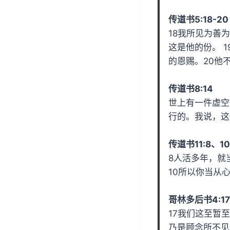
传道书5:18-20
18我所见为善
这是他的份。 
的恩赐。20他
传道书8:14
世上有一件虚空
行的。我说，这
传道书11:8、10
8人活多年，就
10所以你当从
哥林多后书4:17
17我们这至暂
乃是顾念所不见