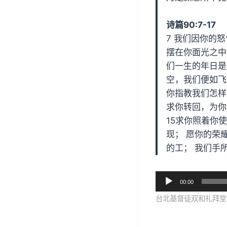
诗篇90:7-17
7 我们因你的
摆在你面光之中
们一生的年日是
空，我们便如飞
你指教我们怎样
求你转回，为你
15求你照着你
现； 愿你的荣
的工； 我们手
音
00:00
频
台北基督徒双和礼拜堂 2
播
放