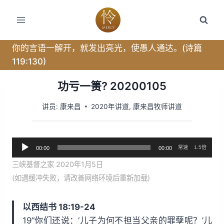
跳
转
到
内
你的言语一解开，就发出亮光，使愚人通达。(诗篇
容
119:130)
功亏一篑? 20200105
讲员:
康来昌
2020年讲道
,
康来昌牧师讲道
音
常速
1.5倍
00:00
00:00
频
三峡基督之家 2020年1月5日
播
(如遇缓冲失败，请改善网络环境后重新加载)
放
器
以西结书 18:19-24
19“你们还说：‘儿子为何不担当父亲的罪孽呢？’儿