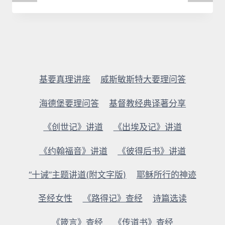
基要真理讲座
威斯敏斯特大要理问答
海德堡要理问答
基督教经典译著分享
《创世记》讲道
《出埃及记》讲道
《约翰福音》讲道
《彼得后书》讲道
“十诫”主题讲道(附文字版)
耶稣所行的神迹
圣经女性
《路得记》查经
诗篇选读
《箴言》查经
《传道书》查经