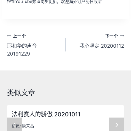
怜恤YouTube频道同步更新，欢迎海外订户前往收听
文
上一个
下一个
章
耶和华的声音
我心坚定 20200112
20191229
导
航
类似文章
法利赛人的骄傲 20201011
讲员:
康来昌