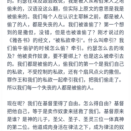
的。约瑟在埃及跟酒政说，我是被人从希伯来人之地
偷来的，汉语没这么翻，但实际上原文的意思是我是
被偷来的。我们每个人在认识主耶稣之前，都是被人
偷了的人，都是失丧的人。我们被谁偷了？第一个想
到的是撒但，没错，但是也被谁偷了？刚才说过的
《雅各书》的经文，“被私欲牵引”。什么叫牵引？我
们偷牛偷驴的时候怎么偷？牵引。约瑟怎么去的埃
及？他被卖作奴隶，要不要绑上？也是这么被牵引去
的。我们都是被偷的人，偷我们的第一个是我们自己
的私欲，不受控制的私欲，还有个扇风点火的撒但。
罪作王和我们的私欲一起牵引我们，把我们偷走了。
所以我们每一个失丧的人都是被偷的人。
现在呢？我们在基督里得了自由。怎么得自由？基督
把他自己，等于是卖作奴隶来拯救了我们。基督原来
是谁？是神的儿子，圣父、圣子、圣灵三位一体真神
的第二位。他道成肉身活在律法之下，成为律法的奴