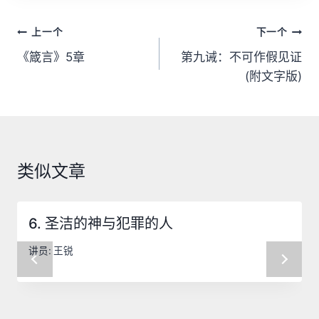
文
上一个
下一个
章
《箴言》5章
第九诫：不可作假见证
(附文字版)
导
航
类似文章
6. 圣洁的神与犯罪的人
讲员:
王锐