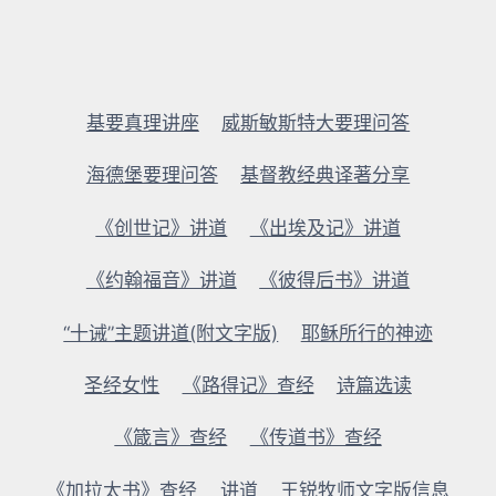
基要真理讲座
威斯敏斯特大要理问答
海德堡要理问答
基督教经典译著分享
《创世记》讲道
《出埃及记》讲道
《约翰福音》讲道
《彼得后书》讲道
“十诫”主题讲道(附文字版)
耶稣所行的神迹
圣经女性
《路得记》查经
诗篇选读
《箴言》查经
《传道书》查经
《加拉太书》查经
讲道
王锐牧师文字版信息