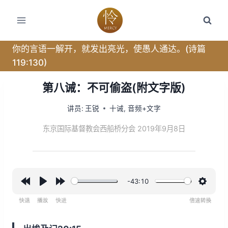
跳
转
到
内
你的言语一解开，就发出亮光，使愚人通达。(诗篇
容
119:130)
第八诫：不可偷盗(附文字版)
讲员:
王锐
十诫
,
音频+文字
东京国际基督教会西船桥分会 2019年9月8日
-43:10
R
P
F
设
e
l
o
置
w
a
r