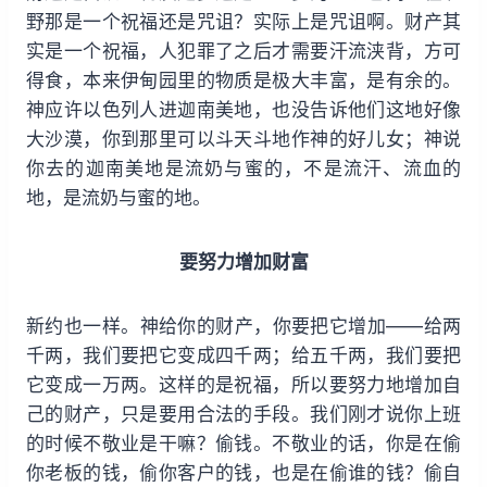
野那是一个祝福还是咒诅？实际上是咒诅啊。财产其
实是一个祝福，人犯罪了之后才需要汗流浃背，方可
得食，本来伊甸园里的物质是极大丰富，是有余的。
神应许以色列人进迦南美地，也没告诉他们这地好像
大沙漠，你到那里可以斗天斗地作神的好儿女；神说
你去的迦南美地是流奶与蜜的，不是流汗、流血的
地，是流奶与蜜的地。
要努力增加财富
新约也一样。神给你的财产，你要把它增加——给两
千两，我们要把它变成四千两；给五千两，我们要把
它变成一万两。这样的是祝福，所以要努力地增加自
己的财产，只是要用合法的手段。我们刚才说你上班
的时候不敬业是干嘛？偷钱。不敬业的话，你是在偷
你老板的钱，偷你客户的钱，也是在偷谁的钱？偷自