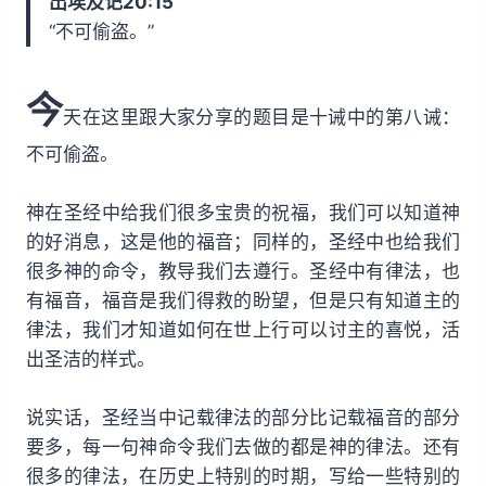
出埃及记20:15
i
y
w
“不可偷盗。”
n
a
d
r
今
1
d
天在这里跟大家分享的题目是十诫中的第八诫：
5
1
不可偷盗。
s
5
s
神在圣经中给我们很多宝贵的祝福，我们可以知道神
的好消息，这是他的福音；同样的，圣经中也给我们
很多神的命令，教导我们去遵行。圣经中有律法，也
有福音，福音是我们得救的盼望，但是只有知道主的
律法，我们才知道如何在世上行可以讨主的喜悦，活
出圣洁的样式。
说实话，圣经当中记载律法的部分比记载福音的部分
要多，每一句神命令我们去做的都是神的律法。还有
很多的律法，在历史上特别的时期，写给一些特别的