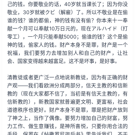
己的钱。你要敬业的话，40岁就当课长了；因为你没
敬业，30岁就被クビ（解雇）了。所以不敬业是在偷
谁的钱？谁的都偷，神的钱有没有偷？你本来十一奉
献一个月可以奉献10万日元的，现在アルハイド（打
零工），一个月只能奉献5000；偷谁的钱？这个是偷
神的钱，偷家人的钱。财产本身不是罪，财产是一个
祝福，我们要努力去增加别人和自己的财产，让社
会、国家变得越来越富足。这不是坏事，是好事。
清教徒或者更广泛一点地说新教徒，因为有正确的财
产观——我们看欧洲分成两部分，信天主教的和信新
教的（现在大家都不信了，当初是有信天主教的，有
信新教的），新教国家就普遍更文明、更富裕，社会
道德秩序也更好。财产本身不是罪，罪是把财产放到
了神之上，当作了偶像。要努力增加自己的财富，努
力工作、做生意赚钱，是神所喜悦，只要你用合法的
手段。保罗在《帖撒罗尼迦后书》里告诉我们，不干