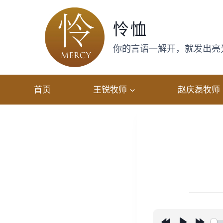
跳
转
怜恤
到
内
你的言语一解开，就发出亮光，
容
首页
王锐牧师
赵庆磊牧师