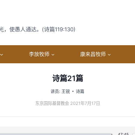
使愚人通达。(诗篇119:130)
李放牧师
康来昌牧师
诗篇21篇
讲员:
王锐
诗篇
东京国际基督教会 2021年7月17日
47:45