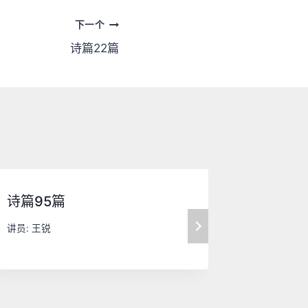
下一个
诗篇22篇
诗篇95篇
诗篇72
讲员:
王锐
讲员:
王锐