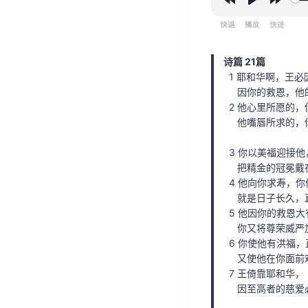
R
P
F
e
l
o
w
a
r
诗篇 21篇
i
y
w
1 耶和华啊，王必
n
a
因你的救恩，他
2 他心里所愿的，
d
r
他嘴唇所求的，
1
d
5
1
3 你以美福迎接他
把精金的冠冕戴
s
5
4 他向你求寿，你
s
就是日子长久，
5 他因你的救恩大
你又将尊荣威严
6 你使他有洪福，
又使他在你面前
7 王倚靠耶和华，
因至高者的慈爱