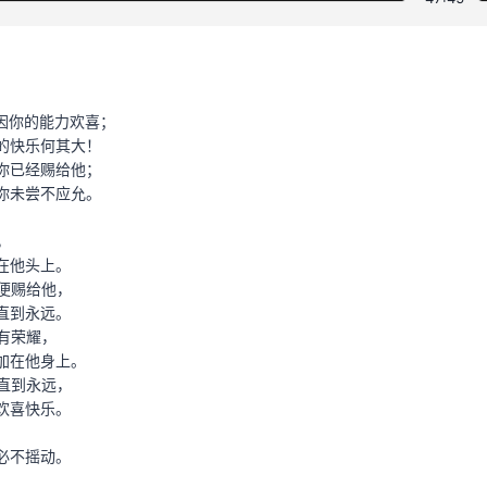
因你的能力欢喜；
的快乐何其大！
你已经赐给他；
你未尝不应允。
，
在他头上。
便赐给他，
直到永远。
有荣耀，
加在他身上。
直到永远，
欢喜快乐。
必不摇动。