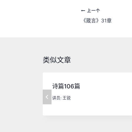
文
上一个
章
《箴言》31章
导
航
类似文章
诗篇106篇
讲员:
王锐