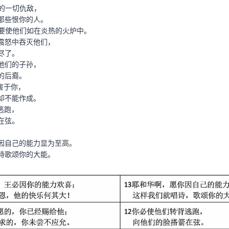
的一切仇敌，
那些恨你的人。
，要使他们如在炎热的火炉中。
怒中吞灭他们，
尽了。
绝他们的子孙，
的后裔。
害于你，
却不能作成。
逃跑，
在弦。
你因自己的能力显为至高。
歌颂你的大能。