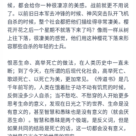
候，都会给你一种很凄凉的美感。战前就更不用说
了。以前旧日本军去冲锋的时候、神风突击队开飞机
自杀的时候，整个社会都把他们描绘得非常凄美。樱
花开花之后一个星期不就落下来了吗？像雨一样从树
上往下落，很凄美的感觉，他们用这种樱花下落来形
容那些自杀的年轻的士兵。
恨恶生命、高举死亡的做法，在人类历史中一直未
断；到了今天，在所谓的后现代化社会，高举死亡、
歌颂死亡、以死亡为美，更加常见。《传道书》是几
千年前写的，人类在饿着肚子动不动有饥荒的时候，
反倒没多少人自杀；当不愁吃、不愁穿的人开始更多
思考生命的意义，发现在日光之下的世界、生命是没
有意义的，甚至智慧和愚昧也是没有意义的（就会厌
恶生命）。智慧和愚昧是两个极端，是反义词，但是
如果共同的结局是死亡的话，这一切都会没有意义，