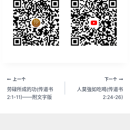
文
上一个
下一个
章
劳碌所成的功(传道书
人莫強如吃喝(传道书
2:1-11)——附文字版
2:24-26)
导
航