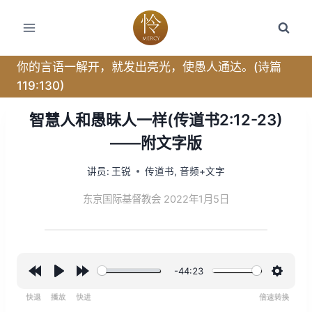
跳
转
到
内
你的言语一解开，就发出亮光，使愚人通达。(诗篇
容
119:130)
智慧人和愚昧人一样(传道书2:12-23)
——附文字版
讲员:
王锐
传道书
,
音频+文字
东京国际基督教会 2022年1月5日
-44:23
R
P
F
设
e
l
o
置