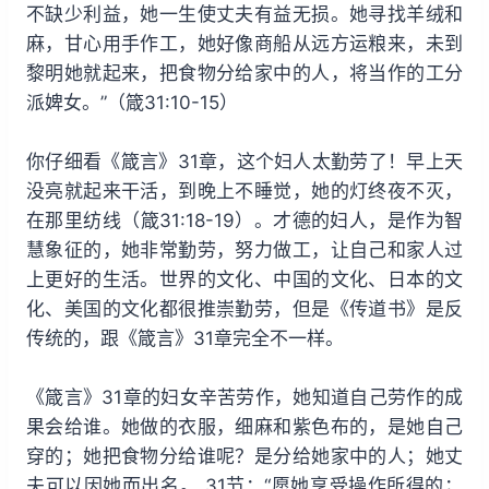
不缺少利益，她一生使丈夫有益无损。她寻找羊绒和
麻，甘心用手作工，她好像商船从远方运粮来，未到
黎明她就起来，把食物分给家中的人，将当作的工分
派婢女。”（箴31:10-15）
你仔细看《箴言》31章，这个妇人太勤劳了！早上天
没亮就起来干活，到晚上不睡觉，她的灯终夜不灭，
在那里纺线（箴31:18-19）。才德的妇人，是作为智
慧象征的，她非常勤劳，努力做工，让自己和家人过
上更好的生活。世界的文化、中国的文化、日本的文
化、美国的文化都很推崇勤劳，但是《传道书》是反
传统的，跟《箴言》31章完全不一样。
《箴言》31章的妇女辛苦劳作，她知道自己劳作的成
果会给谁。她做的衣服，细麻和紫色布的，是她自己
穿的；她把食物分给谁呢？是分给她家中的人；她丈
夫可以因她而出名。 31节：“愿她享受操作所得的；