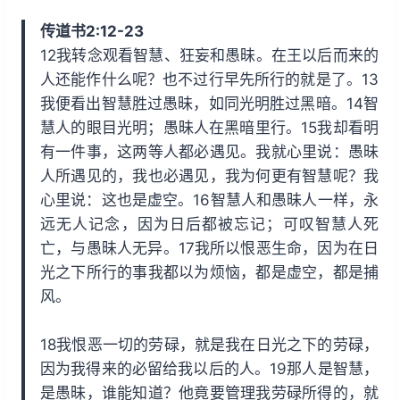
w
a
r
传道书2:12-23
i
y
w
12我转念观看智慧、狂妄和愚昧。在王以后而来的
n
a
人还能作什么呢？也不过行早先所行的就是了。13
d
r
我便看出智慧胜过愚昧，如同光明胜过黑暗。14智
1
d
慧人的眼目光明；愚昧人在黑暗里行。15我却看明
5
1
有一件事，这两等人都必遇见。我就心里说：愚昧
s
5
人所遇见的，我也必遇见，我为何更有智慧呢？我
s
心里说：这也是虚空。16智慧人和愚昧人一样，永
远无人记念，因为日后都被忘记；可叹智慧人死
亡，与愚昧人无异。17我所以恨恶生命，因为在日
光之下所行的事我都以为烦恼，都是虚空，都是捕
风。
18我恨恶一切的劳碌，就是我在日光之下的劳碌，
因为我得来的必留给我以后的人。19那人是智慧，
是愚昧，谁能知道？他竟要管理我劳碌所得的，就