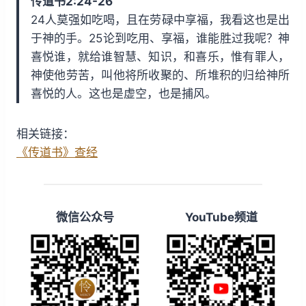
传道书2:24-26
i
y
w
24人莫强如吃喝，且在劳碌中享福，我看这也是出
n
a
于神的手。25论到吃用、享福，谁能胜过我呢？神
d
r
喜悦谁，就给谁智慧、知识，和喜乐，惟有罪人，
1
d
神使他劳苦，叫他将所收聚的、所堆积的归给神所
5
1
喜悦的人。这也是虚空，也是捕风。
s
5
s
相关链接：
《传道书》查经
微信公众号
YouTube频道