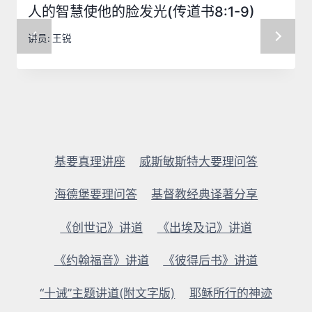
人的智慧使他的脸发光(传道书8:1-9)
讲员:
王锐
基要真理讲座
威斯敏斯特大要理问答
海德堡要理问答
基督教经典译著分享
《创世记》讲道
《出埃及记》讲道
《约翰福音》讲道
《彼得后书》讲道
“十诫”主题讲道(附文字版)
耶稣所行的神迹