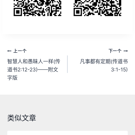
文
上一个
下一个
章
智慧人和愚昧人一样(传
凡事都有定期(传道书
道书2:12-23)——附文
3:1-15)
导
字版
航
类似文章