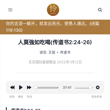
跳
转
到
内
你的言语一解开，就发出亮光，使愚人通达。(诗篇
容
119:130)
人莫強如吃喝(传道书2:24-26)
讲员:
王锐
传道书
东京国际基督教会 2022年1月12日
37:41
R
P
F
设
e
l
o
置
w
a
r