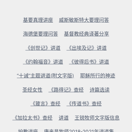
基要真理讲座
威斯敏斯特大要理问答
海德堡要理问答
基督教经典译著分享
《创世记》讲道
《出埃及记》讲道
《约翰福音》讲道
《彼得后书》讲道
“十诫”主题讲道(附文字版)
耶稣所行的神迹
圣经女性
《路得记》查经
诗篇选读
《箴言》查经
《传道书》查经
《加拉太书》查经
讲道
王锐牧师文字版信息
护教讲座
康来昌牧师2018-2021年讲道集