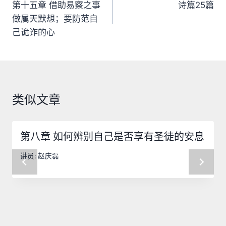
章
第十五章 借助易察之事
诗篇25篇
做属天默想；要防范自
导
己诡诈的心
航
类似文章
第八章 如何辨别自己是否享有圣徒的安息
讲员:
赵庆磊