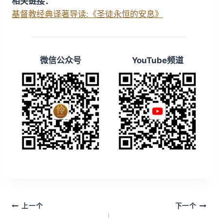
相关链接：
i
y
w
基督教经典译著导读:《圣徒永恒的安息》
n
a
d
r
1
d
微信公众号
YouTube频道
5
1
s
5
s
文
上一个
下一个