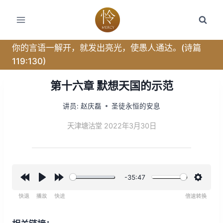
跳
转
到
内
你的言语一解开，就发出亮光，使愚人通达。(诗篇
容
119:130)
第十六章 默想天国的示范
讲员:
赵庆磊
圣徒永恒的安息
天津塘沽堂 2022年3月30日
-35:47
R
P
F
设
e
l
o
置
w
a
r