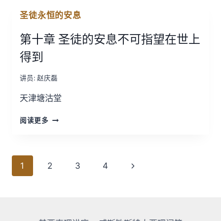
默
的
圣徒永恒的安息
想
功
的
用
第十章 圣徒的安息不可指望在世上
性
质；
得到
适
合
讲员:
赵庆磊
默
想
天津塘沽堂
的
时
第
间、
阅读更多
十
地
章
点
圣
及
徒
页
心
1
2
3
4
的
态
面
安
息
导
不
可
航