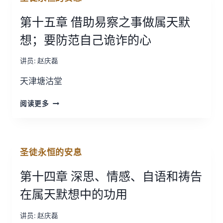
天
第十五章 借助易察之事做属天默
国
的
想；要防范自己诡诈的心
示
范
讲员:
赵庆磊
天津塘沽堂
第
阅读更多
十
五
章
借
圣徒永恒的安息
助
易
第十四章 深思、情感、自语和祷告
察
之
在属天默想中的功用
事
做
讲员:
赵庆磊
属