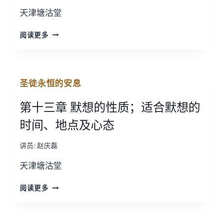
天
天津塘沽堂
默
想；
第
要
阅读更多
十
防
四
范
章
自
深
己
圣徒永恒的安息
思、
诡
情
诈
第十三章 默想的性质；适合默想的
感、
的
自
心
时间、地点及心态
语
和
讲员:
赵庆磊
祷
告
天津塘沽堂
在
属
第
天
阅读更多
十
默
三
想
章
中