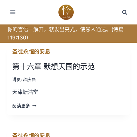
跳
转
到
内
你的言语一解开，就发出亮光，使愚人通达。(诗篇
容
119:130)
圣徒永恒的安息
第十六章 默想天国的示范
讲员:
赵庆磊
天津塘沽堂
第
阅读更多
十
六
章
默
圣徒永恒的安息
想