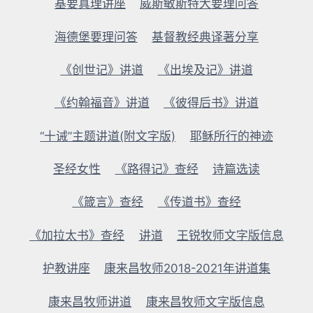
指
基要真理讲座
威斯敏斯特大要理问答
望
在
海德堡要理问答
基督教经典译著分享
世
上
《创世记》讲道
《出埃及记》讲道
得
到
《约翰福音》讲道
《彼得后书》讲道
“十诫”主题讲道(附文字版)
耶稣所行的神迹
圣经女性
《路得记》查经
诗篇选读
《箴言》查经
《传道书》查经
《加拉太书》查经
讲道
王锐牧师文字版信息
护教讲座
康来昌牧师2018-2021年讲道集
康来昌牧师讲道
康来昌牧师文字版信息