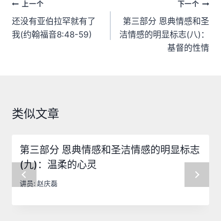
文
上一个
下一个
章
还没有亚伯拉罕就有了
第三部分 恩典情感和圣
我(约翰福音8:48-59)
洁情感的明显标志(八)：
导
基督的性情
航
类似文章
第三部分 恩典情感和圣洁情感的明显标志
(九)：温柔的心灵
讲员:
赵庆磊