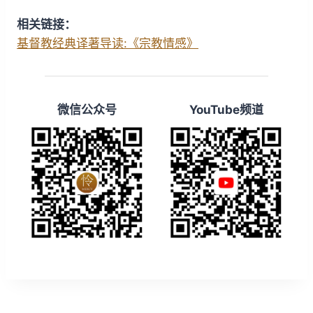
w
a
r
相关链接：
i
y
w
基督教经典译著导读:《宗教情感》
n
a
d
r
1
d
微信公众号
YouTube频道
5
1
s
5
s