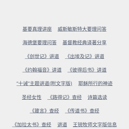
基要真理讲座
威斯敏斯特大要理问答
海德堡要理问答
基督教经典译著分享
《创世记》讲道
《出埃及记》讲道
《约翰福音》讲道
《彼得后书》讲道
“十诫”主题讲道(附文字版)
耶稣所行的神迹
圣经女性
《路得记》查经
诗篇选读
《箴言》查经
《传道书》查经
《加拉太书》查经
讲道
王锐牧师文字版信息