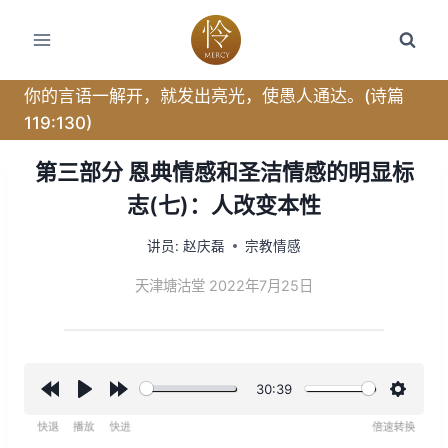
跳
转
到
内
你的言语一解开，就发出亮光，使愚人通达。(诗篇
容
119:130)
第三部分 恩典情感和圣洁情感的明显标
志(七)：人改变本性
讲员:
赵庆磊
宗教情感
天津塘沽堂 2022年7月25日
30:39
R
P
F
设
e
l
o
置