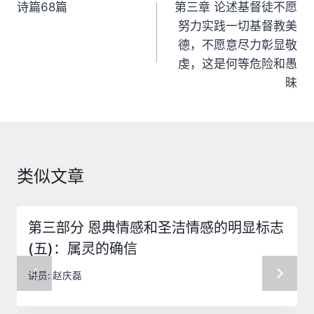
章
诗篇68篇
第三章 论述基督徒不愿
努力实践一切基督教美
导
德，不愿意尽力彰显敬
航
虔，这是何等危险和愚
昧
类似文章
第三部分 恩典情感和圣洁情感的明显标志
(五)：属灵的确信
讲员:
赵庆磊