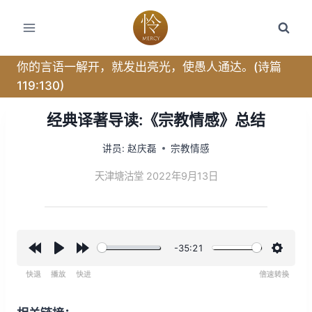
跳
转
到
内
你的言语一解开，就发出亮光，使愚人通达。(诗篇
容
119:130)
经典译著导读:《宗教情感》总结
讲员:
赵庆磊
宗教情感
天津塘沽堂 2022年9月13日
-35:21
R
P
F
设
e
l
o
置
w
a
r