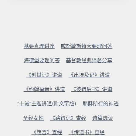
基要真理讲座
威斯敏斯特大要理问答
海德堡要理问答
基督教经典译著分享
《创世记》讲道
《出埃及记》讲道
《约翰福音》讲道
《彼得后书》讲道
“十诫”主题讲道(附文字版)
耶稣所行的神迹
圣经女性
《路得记》查经
诗篇选读
《箴言》查经
《传道书》查经