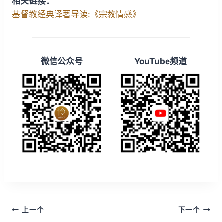
相关链接：
i
y
w
基督教经典译著导读:《宗教情感》
n
a
d
r
1
d
微信公众号
YouTube频道
5
1
s
5
s
文
上一个
下一个