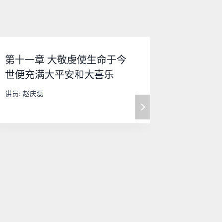
第十一章 大敬虔使生命于今
第二十
世便充满大平安和大喜乐
灵何等
讲员:
赵庆磊
讲员:
赵庆