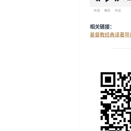
R
P
F
e
l
o
w
a
r
相关链接：
i
y
w
基督教经典译著导
n
a
d
r
1
d
5
1
s
5
s