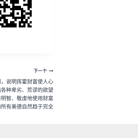
下一个
例，说明挥霍财富使人心
满各种卑劣、荒谬的欲望
述明智、敬虔地使用财富
的所有美德自然趋于完全