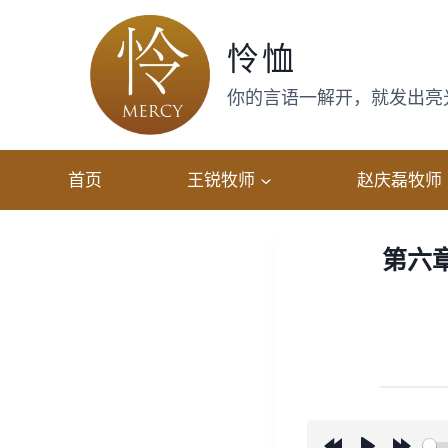
跳
转
怜恤
到
内
你的言语一解开，就发出亮光，
容
首页
王锐牧师
赵庆磊牧师
第六