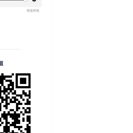
设
置
道