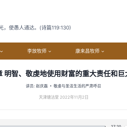
使愚人通达。(诗篇119:130)
李放牧师
康来昌牧师
章 明智、敬虔地使用财富的重大责任和巨
讲员:
赵庆磊
敬虔与圣洁生活的严肃呼召
天津塘沽堂 2022年11月2日
27:20