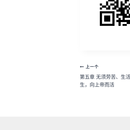
文
上一个
章
第五章 无须劳苦、生
生，向上帝而活
导
航