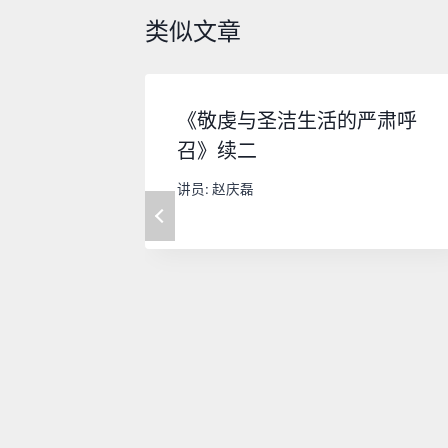
类似文章
《敬虔与圣洁生活的严肃呼
召》续二
讲员:
赵庆磊