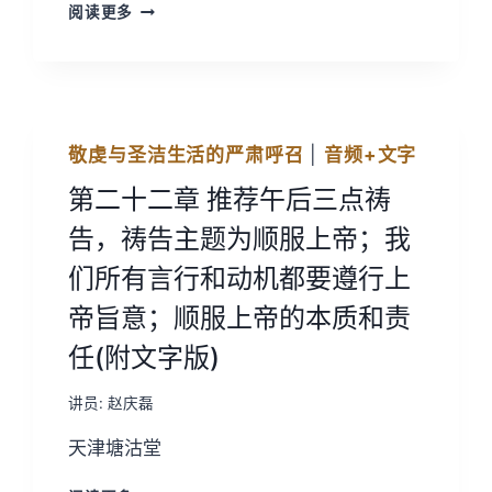
《敬
阅读更多
虔
与
圣
洁
生
活
敬虔与圣洁生活的严肃呼召
|
音频+文字
的
严
第二十二章 推荐午后三点祷
肃
告，祷告主题为顺服上帝；我
呼
召》
们所有言行和动机都要遵行上
续
一
帝旨意；顺服上帝的本质和责
任(附文字版)
讲员:
赵庆磊
天津塘沽堂