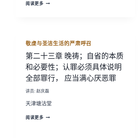
《敬
阅读更多
虔
与
圣
洁
生
活
敬虔与圣洁生活的严肃呼召
的
严
第二十三章 晚祷；自省的本质
肃
和必要性；认罪必须具体说明
呼
召》
全部罪行， 应当满心厌恶罪
续
二
讲员:
赵庆磊
天津塘沽堂
第
阅读更多
二
十
三