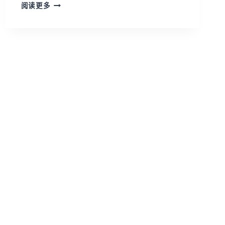
第
阅读更多
二
十
四
章
结
论：
敬
虔
的
心
灵
何
等
美
好、
伟
大