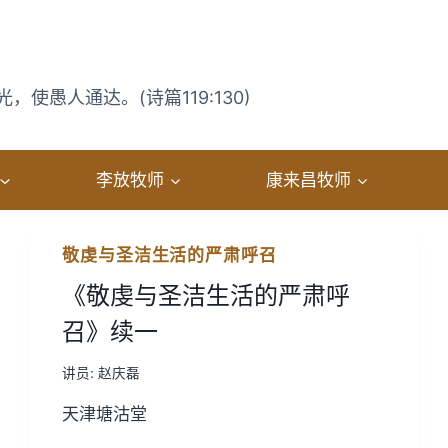
使愚人通达。(诗篇119:130)
李放牧师
康来昌牧师
敬虔与圣洁生活的严肃呼召
《敬虔与圣洁生活的严肃呼
召》续一
讲员:
赵庆磊
天津塘沽堂