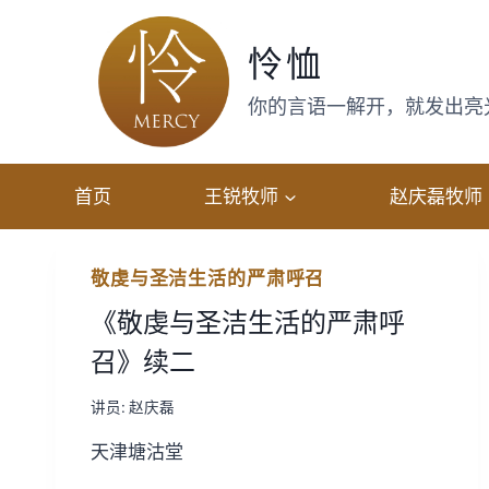
跳
转
怜恤
到
内
你的言语一解开，就发出亮光，
容
首页
王锐牧师
赵庆磊牧师
敬虔与圣洁生活的严肃呼召
《敬虔与圣洁生活的严肃呼
召》续二
讲员:
赵庆磊
天津塘沽堂