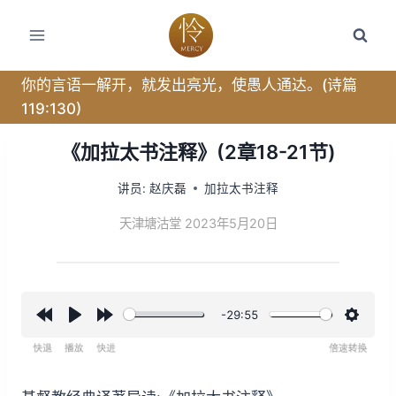
跳
转
到
内
你的言语一解开，就发出亮光，使愚人通达。(诗篇
容
119:130)
《加拉太书注释》(2章18-21节)
讲员:
赵庆磊
加拉太书注释
天津塘沽堂 2023年5月20日
-29:55
R
P
F
设
e
l
o
置
w
a
r