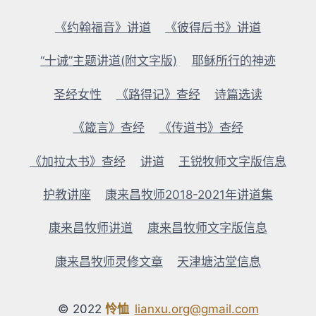
《约翰福音》讲道
《彼得后书》讲道
“十诫”主题讲道(附文字版)
耶稣所行的神迹
圣经女性
《路得记》查经
诗篇选读
《箴言》查经
《传道书》查经
《加拉太书》查经
讲道
王锐牧师文字版信息
护教讲座
康来昌牧师2018-2021年讲道集
康来昌牧师讲道
康来昌牧师文字版信息
康来昌牧师灵修文章
天津塘沽堂信息
© 2022
怜恤
lianxu.org@gmail.com