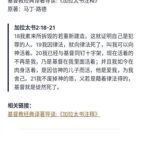
基督教经典译著导读:《加拉太书注释》
i
y
w
原著：马丁·路德
n
a
d
r
加拉太书2:18-21
1
d
18我素来所拆毁的若重新建造，这就证明自己是犯
5
1
罪的人。19我因律法，就向律法死了，叫我可以向
s
5
神活着。20我已经与基督同钉十字架，现在活着的
s
不再是我，乃是基督在我里面活着；并且我如今在
肉身活着，是因信神的儿子而活，他是爱我，为我
舍己。21我不废掉神的恩，义若是藉着律法得的，
基督就是徒然死了。
相关链接：
基督教经典译著导读:《加拉太书注释》