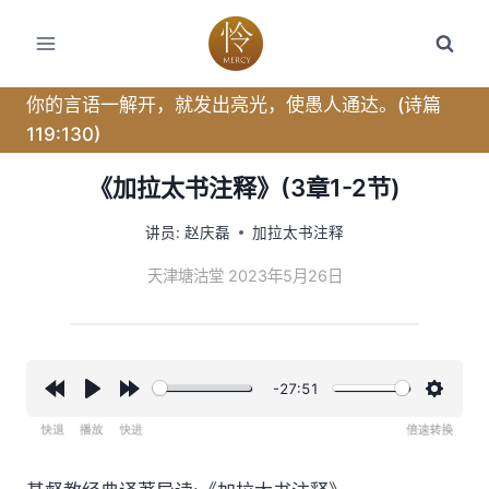
跳
转
到
内
你的言语一解开，就发出亮光，使愚人通达。(诗篇
容
119:130)
《加拉太书注释》(3章1-2节)
讲员:
赵庆磊
加拉太书注释
天津塘沽堂 2023年5月26日
-27:51
R
P
F
设
e
l
o
置
w
a
r