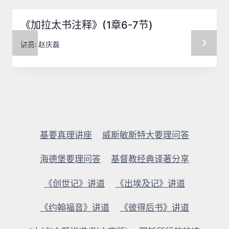
《加拉太书注释》(1章6-7节)
讲员:
赵庆磊
基要真理讲座
威斯敏斯特大要理问答
海德堡要理问答
基督教经典译著分享
《创世记》讲道
《出埃及记》讲道
《约翰福音》讲道
《彼得后书》讲道