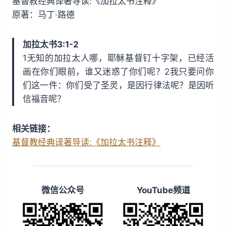
基督教经典译著导读:《加拉太书注释》
i
y
w
原著：马丁·路德
n
a
d
r
加拉太书3:1-2
1
d
1无知的加拉太人哪，耶稣基督钉十字架，已经活
5
1
画在你们眼前，谁又迷惑了你们呢？2我只要问你
s
5
们这一件：你们受了圣灵，是因行律法呢？是因听
s
信福音呢？
相关链接：
基督教经典译著导读:《加拉太书注释》
微信公众号
YouTube频道