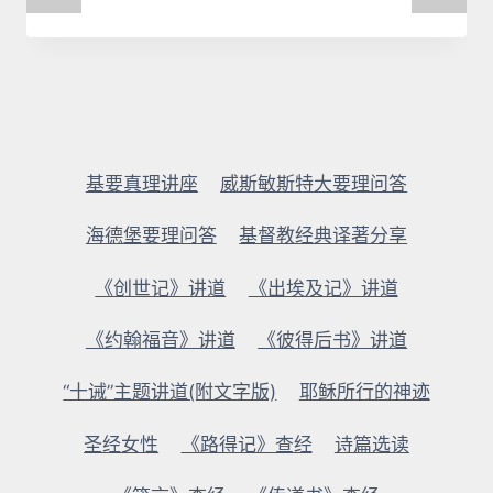
基要真理讲座
威斯敏斯特大要理问答
海德堡要理问答
基督教经典译著分享
《创世记》讲道
《出埃及记》讲道
《约翰福音》讲道
《彼得后书》讲道
“十诫”主题讲道(附文字版)
耶稣所行的神迹
圣经女性
《路得记》查经
诗篇选读