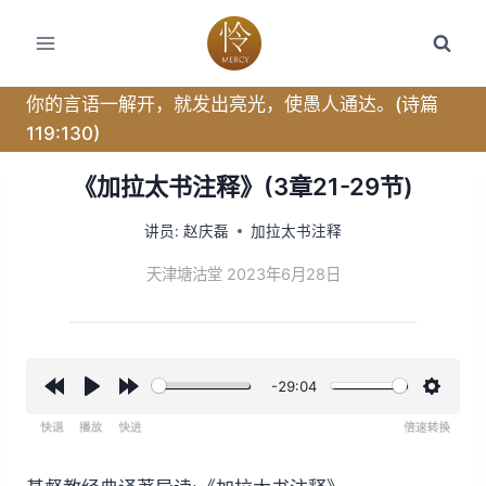
跳
转
到
内
你的言语一解开，就发出亮光，使愚人通达。(诗篇
容
119:130)
《加拉太书注释》(3章21-29节)
讲员:
赵庆磊
加拉太书注释
天津塘沽堂 2023年6月28日
-29:04
R
P
F
设
e
l
o
置
w
a
r