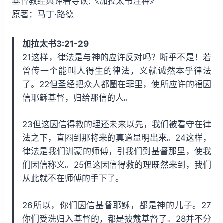
基督教经典译著导读:《加拉太书注释》
i
y
w
原著：马丁·路德
n
a
d
r
加拉太书3:21-29
1
d
21这样，律法是与神的应许反对吗？断乎不是！若
5
1
曾传一个能叫人得生的律法，义就诚然本乎律法
s
5
了。22但圣经把众人都圈在罪里，使所应许的福因
s
信耶稣基督，归给那信的人。
23但这因信得救的理还未来以先，我们被看守在律
法之下，直圈到那将来的真道显明出来。24这样，
律法是我们训蒙的师傅，引我们到基督那里，使我
们因信称义。25但这因信得救的理既然来到，我们
从此就不在师傅的手下了。
26所以，你们因信基督耶稣，都是神的儿子。27
你们受洗归入基督的，都是披戴基督了。28并不分