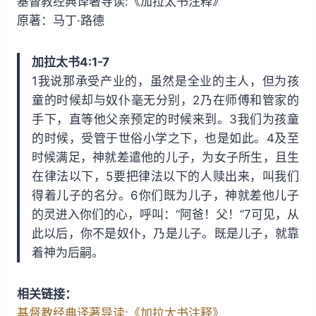
基督教经典译著导读:《加拉太书注释》
i
y
w
原著：马丁·路德
n
a
d
r
加拉太书4:1-7
1
d
1我说那承受产业的，虽然是全业的主人，但为孩
5
1
童的时候却与奴仆毫无分别，2乃在师傅和管家的
s
5
手下，直等他父亲预定的时候来到。3我们为孩童
s
的时候，受管于世俗小学之下，也是如此。4及至
时候满足，神就差遣他的儿子，为女子所生，且生
在律法以下，5要把律法以下的人赎出来，叫我们
得着儿子的名分。6你们既为儿子，神就差他儿子
的灵进入你们的心，呼叫：“阿爸！父！”7可见，从
此以后，你不是奴仆，乃是儿子。既是儿子，就靠
着神为后嗣。
相关链接：
基督教经典译著导读:《加拉太书注释》