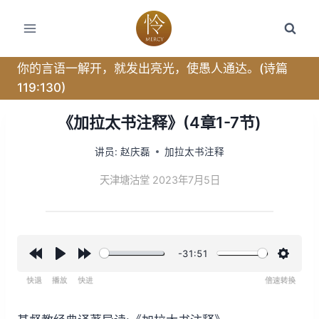
跳
转
到
内
你的言语一解开，就发出亮光，使愚人通达。(诗篇
容
119:130)
《加拉太书注释》(4章1-7节)
讲员:
赵庆磊
加拉太书注释
天津塘沽堂 2023年7月5日
-31:51
R
P
F
设
e
l
o
置
w
a
r