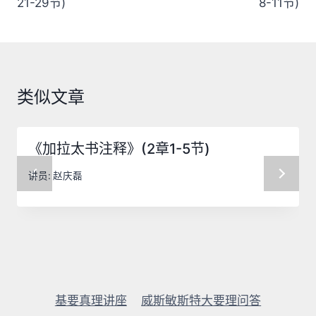
21-29节)
8-11节)
导
航
类似文章
《加拉太书注释》(2章1-5节)
讲员:
赵庆磊
基要真理讲座
威斯敏斯特大要理问答