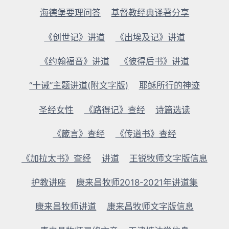
海德堡要理问答
基督教经典译著分享
《创世记》讲道
《出埃及记》讲道
《约翰福音》讲道
《彼得后书》讲道
“十诫”主题讲道(附文字版)
耶稣所行的神迹
圣经女性
《路得记》查经
诗篇选读
《箴言》查经
《传道书》查经
《加拉太书》查经
讲道
王锐牧师文字版信息
护教讲座
康来昌牧师2018-2021年讲道集
康来昌牧师讲道
康来昌牧师文字版信息