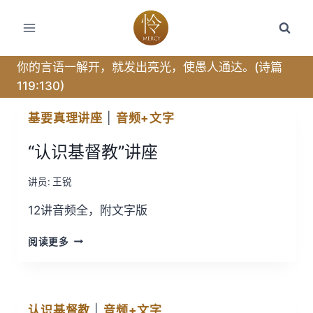
跳
转
到
内
你的言语一解开，就发出亮光，使愚人通达。(诗篇
容
119:130)
基要真理讲座
|
音频+文字
“认识基督教”讲座
讲员:
王锐
12讲音频全，附文字版
“认
阅读更多
识
基
督
教”
认识基督教
|
音频+文字
讲