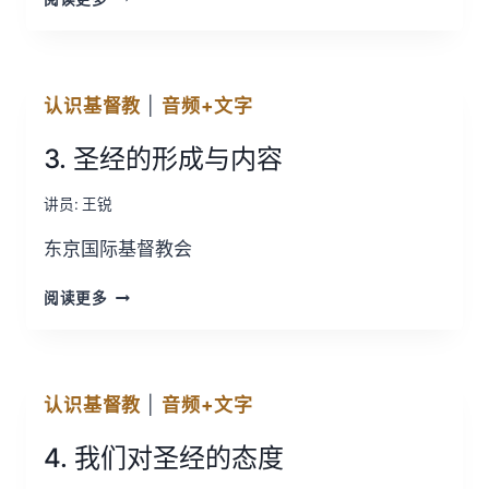
为
什
么
有
认识基督教
|
音频+文字
神
3. 圣经的形成与内容
讲员:
王锐
东京国际基督教会
3.
阅读更多
圣
经
的
形
认识基督教
|
音频+文字
成
与
4. 我们对圣经的态度
内
容