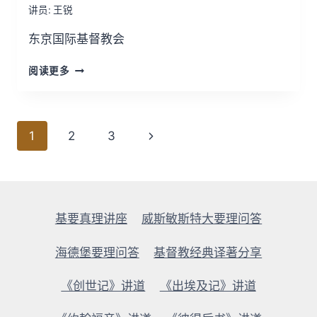
讲员:
王锐
东京国际基督教会
4.
阅读更多
我
们
对
圣
页
1
2
3
经
面
的
态
导
度
航
基要真理讲座
威斯敏斯特大要理问答
海德堡要理问答
基督教经典译著分享
《创世记》讲道
《出埃及记》讲道