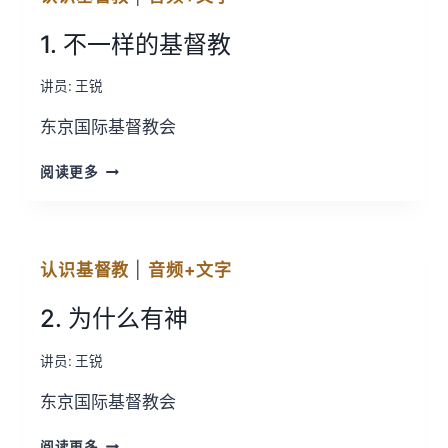
座
1. 不一样的基督教
讲员:
王锐
东京国际基督教会
1.
阅读更多
不
一
样
的
认识基督教
|
音频+文字
基
督
2. 为什么有神
教
讲员:
王锐
东京国际基督教会
2.
阅读更多