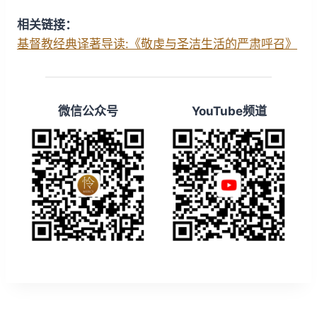
w
a
r
相关链接：
i
y
w
基督教经典译著导读:《敬虔与圣洁生活的严肃呼召》
n
a
d
r
1
d
微信公众号
YouTube频道
5
1
s
5
s