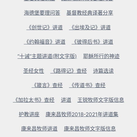
海德堡要理问答
基督教经典译著分享
《创世记》讲道
《出埃及记》讲道
《约翰福音》讲道
《彼得后书》讲道
“十诫”主题讲道(附文字版)
耶稣所行的神迹
圣经女性
《路得记》查经
诗篇选读
《箴言》查经
《传道书》查经
《加拉太书》查经
讲道
王锐牧师文字版信息
护教讲座
康来昌牧师2018-2021年讲道集
康来昌牧师讲道
康来昌牧师文字版信息