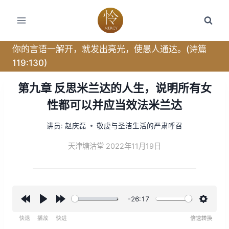
跳
转
到
内
你的言语一解开，就发出亮光，使愚人通达。(诗篇
容
119:130)
第九章 反思米兰达的人生，说明所有女
性都可以并应当效法米兰达
讲员:
赵庆磊
敬虔与圣洁生活的严肃呼召
天津塘沽堂 2022年11月19日
-26:17
R
P
F
设
e
l
o
置