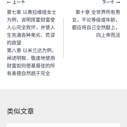
文
上一个
下一个
章
第七章 以弗拉维娅女士
第十章 全世界所有男
为例，说明挥霍财富使
女，不论等级或年龄，
导
人心完全败坏，并使人
都应将自己全然献上，
航
生充满各种卑劣、荒谬
向上帝而活
的欲望
第八章 以米兰达为例，
闸述明智、敬虔地使用
财富如何使基督徒的所
有美德自然趋于完全
类似文章