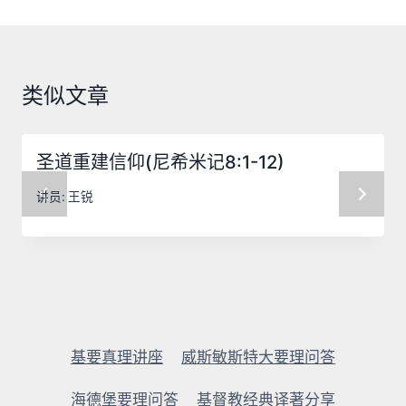
航
类似文章
圣道重建信仰(尼希米记8:1-12)
讲员:
王锐
基要真理讲座
威斯敏斯特大要理问答
海德堡要理问答
基督教经典译著分享