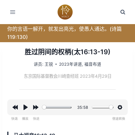
跳
转
到
内
你的言语一解开，就发出亮光，使愚人通达。(诗篇
容
119:130)
胜过阴间的权柄(太16:13-19)
讲员:
王锐
2023年讲道
,
福音布道
东京国际基督教会川崎查经班 2023年4月29日
35:58
R
P
F
设
e
l
o
置
w
a
r