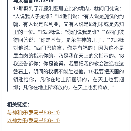
马太福音16:13-19
i
y
w
13耶稣到了凯撒利亚腓立比的境内，就问门徒说：
n
a
“人说我人子是谁？”14他们说：“有人说是施洗的约
d
r
翰，有人说是以利亚，又有人说是耶利米或是先知
1
d
里的一位。”15耶稣说：“你们说我是谁？”16西门彼
5
1
得回答说：“你是基督，是永生神的儿子。”17耶稣
s
5
对他说：“西门巴约拿，你是有福的！因为这不是
s
属血肉的指示你的，乃是我在天上的父指示的。18
我还告诉你：你是彼得，我要把我的教会建造在这
磐石上，阴间的权柄不能胜过他。19我要把天国的
钥匙给你，凡你在地上所捆绑的，在天上也要捆
绑；凡你在地上所释放的，在天上也要释放。”
相关链接：
与神和好(罗马书5:6-11)
以神为乐(罗马书5:6-11)