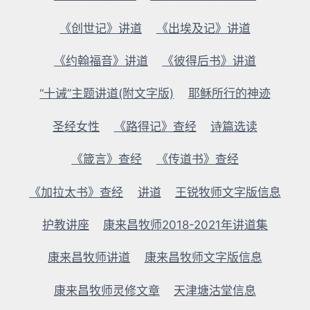
《创世记》讲道
《出埃及记》讲道
《约翰福音》讲道
《彼得后书》讲道
“十诫”主题讲道(附文字版)
耶稣所行的神迹
圣经女性
《路得记》查经
诗篇选读
《箴言》查经
《传道书》查经
《加拉太书》查经
讲道
王锐牧师文字版信息
护教讲座
康来昌牧师2018-2021年讲道集
康来昌牧师讲道
康来昌牧师文字版信息
康来昌牧师灵修文章
天津塘沽堂信息